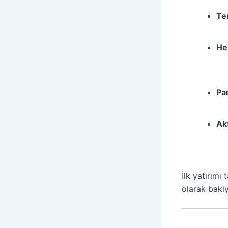
Tem
Hes
Par
Ak
İlk yatırım
olarak bakiy