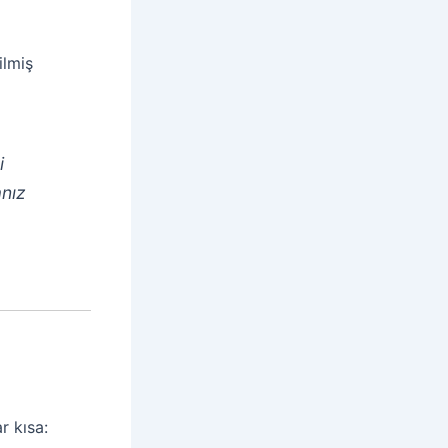
ilmiş
i
nız
r kısa: