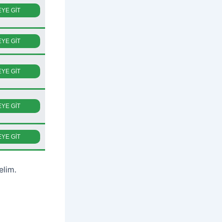
EYE GİT
EYE GİT
EYE GİT
EYE GİT
EYE GİT
elim.