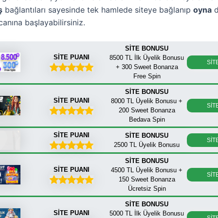
ş
bağlantıları sayesinde tek hamlede siteye bağlanıp
oyna
d
anına başlayabilirsiniz.
SİTE BONUSU
SİTE PUANI
8500 TL İlk Üyelik Bonusu
SİT
+ 300 Sweet Bonanza
Free Spin
SİTE BONUSU
SİTE PUANI
8000 TL Üyelik Bonusu +
SİT
200 Sweet Bonanza
Bedava Spin
SİTE PUANI
SİTE BONUSU
SİT
2500 TL Üyelik Bonusu
SİTE BONUSU
SİTE PUANI
4500 TL Üyelik Bonusu +
SİT
150 Sweet Bonanza
Ücretsiz Spin
SİTE BONUSU
SİTE PUANI
5000 TL İlk Üyelik Bonusu
SİT