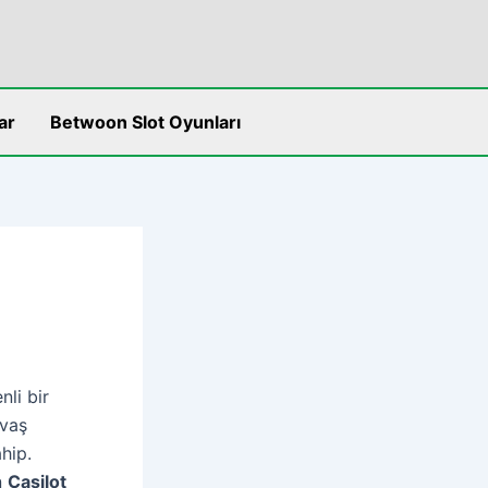
ar
Betwoon Slot Oyunları
nli bir
avaş
hip.
n
Casilot