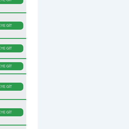
EYE GİT
EYE GİT
EYE GİT
EYE GİT
EYE GİT