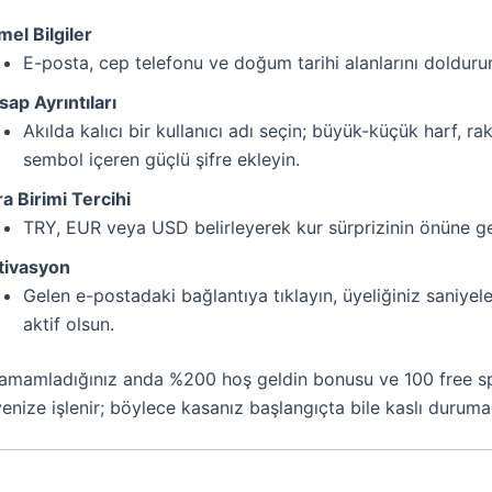
el Bilgiler
E-posta, cep telefonu ve doğum tarihi alanlarını dolduru
ap Ayrıntıları
Akılda kalıcı bir kullanıcı adı seçin; büyük-küçük harf, r
sembol içeren güçlü şifre ekleyin.
a Birimi Tercihi
TRY, EUR veya USD belirleyerek kur sürprizinin önüne ge
tivasyon
Gelen e-postadaki bağlantıya tıklayın, üyeliğiniz saniyele
aktif olsun.
ı tamamladığınız anda %200 hoş geldin bonusu ve 100 free s
enize işlenir; böylece kasanız başlangıçta bile kaslı duruma