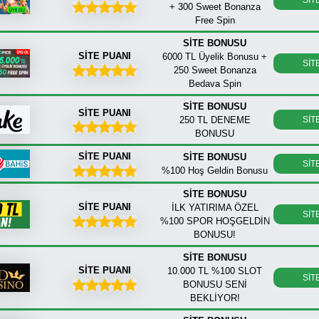
+ 300 Sweet Bonanza
Free Spin
SİTE BONUSU
SİTE PUANI
6000 TL Üyelik Bonusu +
SİT
250 Sweet Bonanza
Bedava Spin
SİTE BONUSU
SİTE PUANI
250 TL DENEME
SİT
BONUSU
SİTE PUANI
SİTE BONUSU
SİT
%100 Hoş Geldin Bonusu
SİTE BONUSU
SİTE PUANI
İLK YATIRIMA ÖZEL
SİT
%100 SPOR HOŞGELDİN
BONUSU!
SİTE BONUSU
SİTE PUANI
10.000 TL %100 SLOT
SİT
BONUSU SENİ
BEKLİYOR!