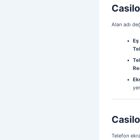
Casilo
Alan adı değ
Eş
Te
Te
Re
Ek
yer
Casilo
Telefon ekra