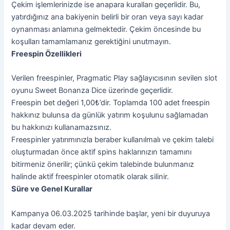
Çekim işlemlerinizde ise anapara kuralları geçerlidir. Bu,
yatırdığınız ana bakiyenin belirli bir oran veya sayı kadar
oynanması anlamına gelmektedir. Çekim öncesinde bu
koşulları tamamlamanız gerektiğini unutmayın.
Freespin Özellikleri
Verilen freespinler, Pragmatic Play sağlayıcısının sevilen slot
oyunu Sweet Bonanza Dice üzerinde geçerlidir.
Freespin bet değeri 1,00₺’dir. Toplamda 100 adet freespin
hakkınız bulunsa da günlük yatırım koşulunu sağlamadan
bu hakkınızı kullanamazsınız.
Freespinler yatırımınızla beraber kullanılmalı ve çekim talebi
oluşturmadan önce aktif spins haklarınızın tamamını
bitirmeniz önerilir; çünkü çekim talebinde bulunmanız
halinde aktif freespinler otomatik olarak silinir.
Süre ve Genel Kurallar
Kampanya 06.03.2025 tarihinde başlar, yeni bir duyuruya
kadar devam eder.