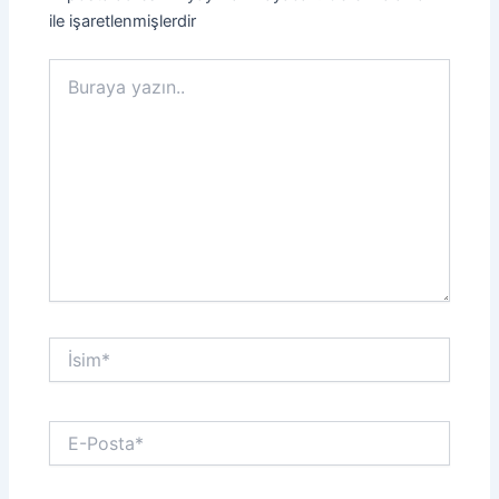
ile işaretlenmişlerdir
Buraya
yazın..
İsim*
E-
Posta*