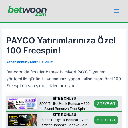
İçeriğe
atla
Main
Men
PAYCO Yatırımlarınıza Özel
100 Freespin!
Yazan
admin
/
Mart 19, 2025
Betwoon’da fırsatlar bitmek bilmiyor! PAYCO yatırım
yöntemi ile günün ilk yatırımınızı yapan kullanıcılara özel 100
Freespin fırsatı şimdi sizleri bekliyor.
SİTE BONUSU
8500 TL İlk Üyelik Bonusu + 300
SİTEYE GİT
Sweet Bonanza Free Spin
SİTE BONUSU
8000 TL Üyelik Bonusu + 200
SİTEYE GİT
Sweet Bonanza Bedava Spin